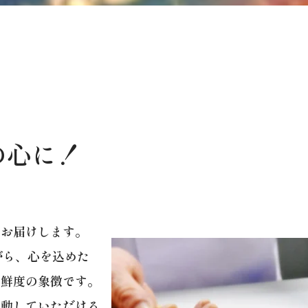
の心に！
にお届けします。
がら、心を込めた
の鮮度の象徴です。
感動していただける