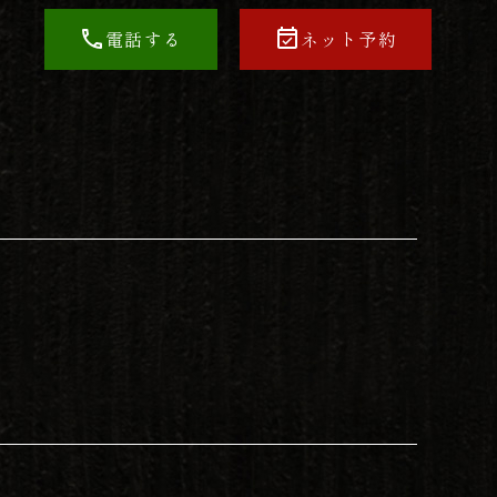
電話する
ネット予約
phone
event_available