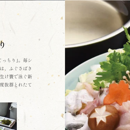
り
てっちり｣。毎シ
は、ふぐさばき
生け簀で泳ぐ新
鮮度抜群とれたて