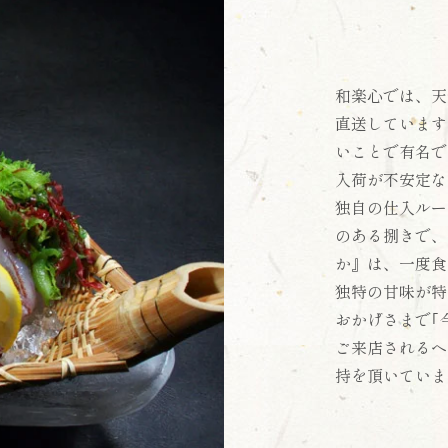
和楽心では、天
直送しています
いことで有名で
入荷が不安定な
独自の仕入ルー
のある捌きで、
か』は、一度食
独特の甘味が特
おかげさまで｢
ご来店されるヘ
持を頂いていま