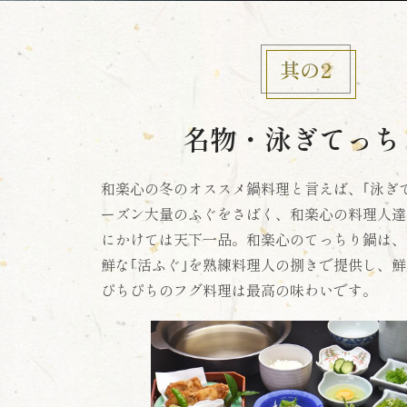
其の2
名物・泳ぎてっち
和楽心の冬のオススメ鍋料理と言えば、｢泳ぎ
ーズン大量のふぐをさばく、和楽心の料理人達
にかけては天下一品。和楽心のてっちり鍋は、
鮮な｢活ふぐ｣を熟練料理人の捌きで提供し、
ぴちぴちのフグ料理は最高の味わいです。