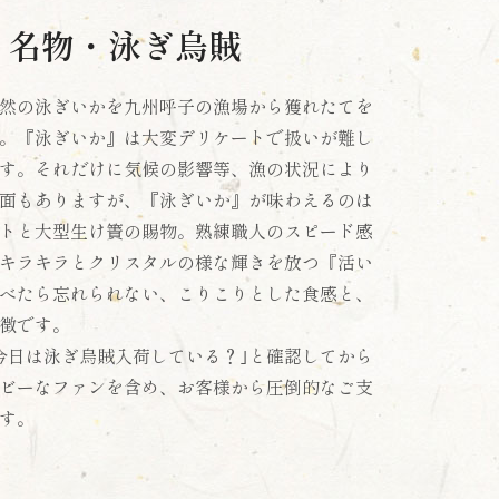
名物・泳ぎ烏賊
然の泳ぎいかを九州呼子の漁場から獲れたてを
。『泳ぎいか』は大変デリケートで扱いが難し
す。それだけに気候の影響等、漁の状況により
面もありますが、『泳ぎいか』が味わえるのは
トと大型生け簀の賜物。熟練職人のスピード感
キラキラとクリスタルの様な輝きを放つ『活い
べたら忘れられない、こりこりとした食感と、
徴です。
今日は泳ぎ烏賊入荷している？｣と確認してから
ビーなファンを含め、お客様から圧倒的なご支
す。