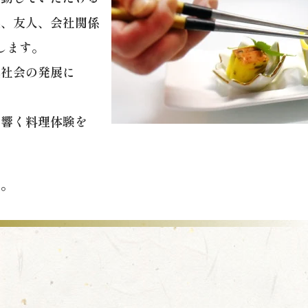
族、友人、会社関係
します。
域社会の発展に
に響く料理体験を
い。